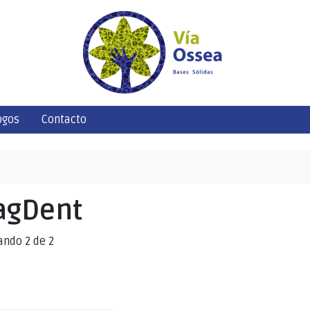
ogos
Contacto
agDent
ando 2 de 2