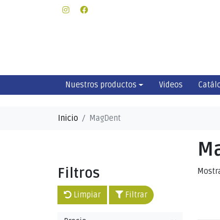
Nuestros productos
Videos
Catál
Inicio
MagDent
M
Filtros
Mostr
Limpiar
Filtrar