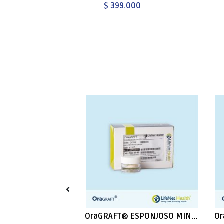
$ 399.000
Oragraft® CORTICAL PLATE 30X15X1MM
OraGRAFT® ESPONJOSO MINERALIZADO