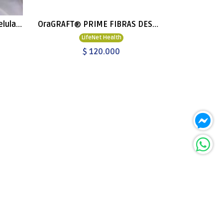
OrACELL Matriz Dérmica Acelular 0.76 - 1.25MM
OraGRAFT® PRIME FIBRAS DESMINERALIZADAS
LifeNet Health
$ 120.000