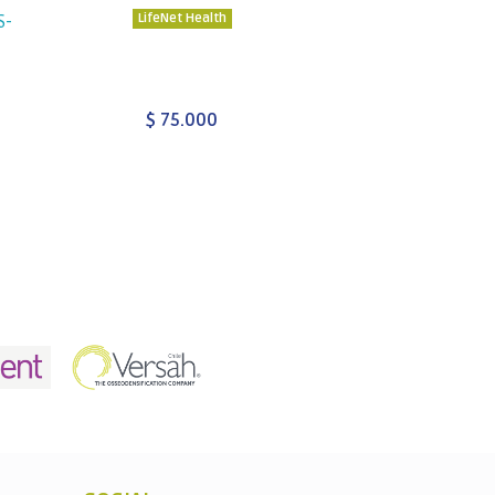
LifeNet Health
LifeNet Hea
S-
$ 75.000
$ 120.0