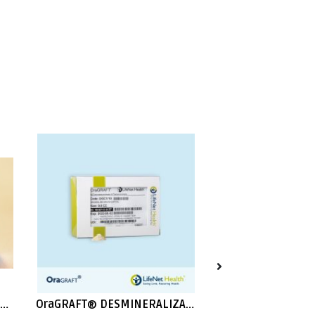
Hidroxiapatita de Salmón + Colágeno
OraGRAFT® DESMINERALIZADO CORTICAL