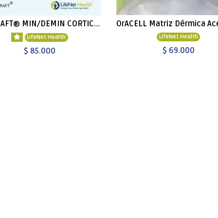
OraGRAFT® MIN/DEMIN CORTICAL 70/30
LifeNet Health
LifeNet Health
$ 69.000
$ 85.000