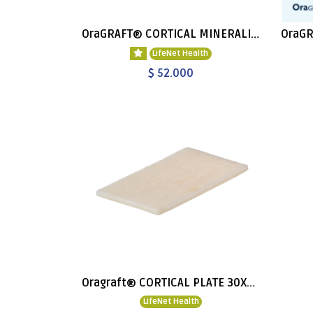
OraGRAFT® CORTICAL MINERALIZADO
LifeNet Health
$ 52.000
Oragraft® CORTICAL PLATE 30X15X1MM
LifeNet Health