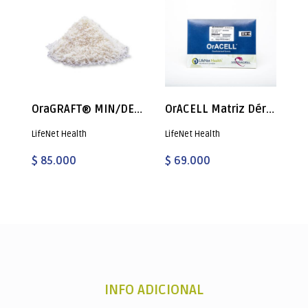
OraGRAFT® MIN/DEMIN CORTICAL 70/30
OrACELL Matriz Dérmica Acelular 0.76 - 1.25MM
LifeNet Health
LifeNet Health
$ 85.000
$ 69.000
INFO ADICIONAL