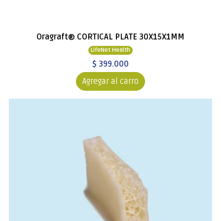
Oragraft® CORTICAL PLATE 30X15X1MM
LifeNet Health
$ 399.000
Agregar al carro